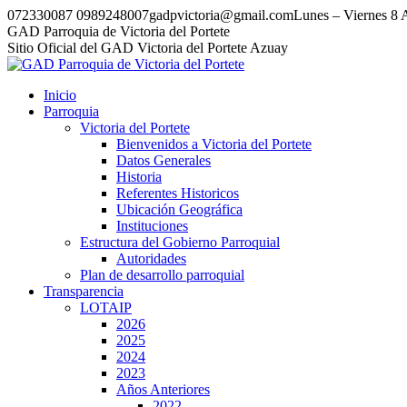
Saltar
072330087 0989248007
gadpvictoria@gmail.com
Lunes – Viernes 8
al
Facebook
Instagram
Tumblr
GAD Parroquia de Victoria del Portete
contenido
Sitio Oficial del GAD Victoria del Portete Azuay
Inicio
Parroquia
Victoria del Portete
Bienvenidos a Victoria del Portete
Datos Generales
Historia
Referentes Historicos
Ubicación Geográfica
Instituciones
Estructura del Gobierno Parroquial
Autoridades
Plan de desarrollo parroquial
Transparencia
LOTAIP
2026
2025
2024
2023
Años Anteriores
2022