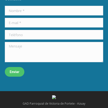
Nombre *
E-mail *
Teléfono
Mensaje
Enviar
GAD Parroquial de Victoria de Portete - Azuay