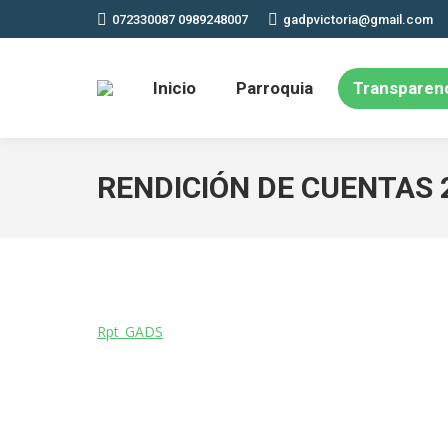
072330087 0989248007
gadpvictoria@gmail.com
Inicio
Parroquia
Transparen
RENDICIÓN DE CUENTAS 
Rpt_GADS