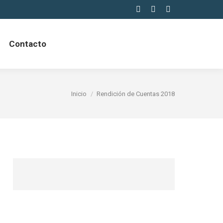
Facebook
Instagram
Tumblr
Contacto
Estás aquí:
Inicio
Rendición de Cuentas 2018