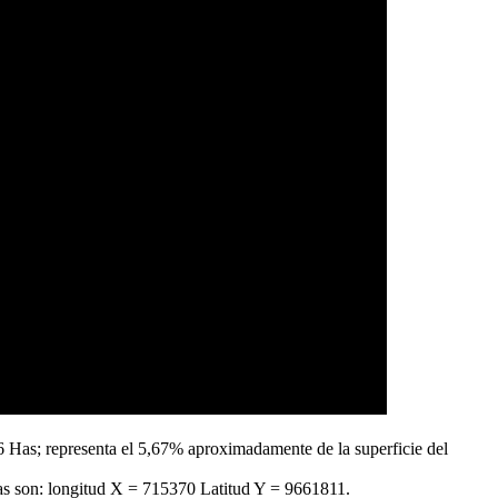
6 Has; representa el 5,67% aproximadamente de la superficie del
adas son: longitud X = 715370 Latitud Y = 9661811.