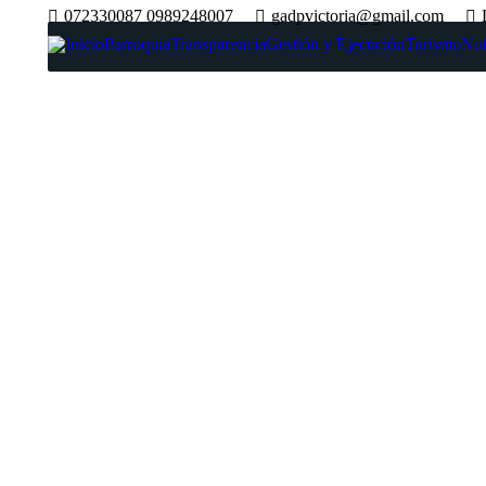
072330087 0989248007
gadpvictoria@gmail.com
Inicio
Parroquia
Transparencia
Gestión y Ejecución
Turismo
Not