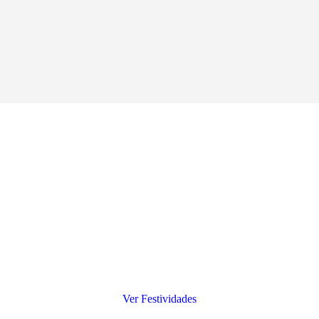
Festividades Victoria del Portete
Disfruta de nuestra parroquia y sus Festividades.
Ver Festividades