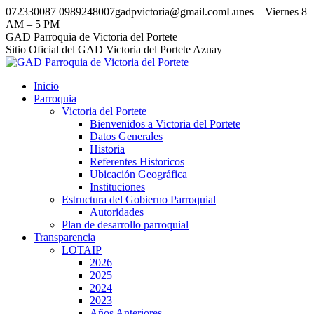
Saltar
072330087 0989248007
gadpvictoria@gmail.com
Lunes – Viernes 8
al
AM – 5 PM
contenido
Facebook
Instagram
Tumblr
GAD Parroquia de Victoria del Portete
Sitio Oficial del GAD Victoria del Portete Azuay
Inicio
Parroquia
Victoria del Portete
Bienvenidos a Victoria del Portete
Datos Generales
Historia
Referentes Historicos
Ubicación Geográfica
Instituciones
Estructura del Gobierno Parroquial
Autoridades
Plan de desarrollo parroquial
Transparencia
LOTAIP
2026
2025
2024
2023
Años Anteriores