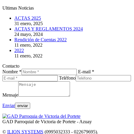
Facebook
Twitter
Google+
Linkedin
Pinterest
Instagram
Ultimas Noticias
ACTAS 2025
31 enero, 2025
ACTAS Y REGLAMENTOS 2024
24 mayo, 2024
Rendición de Cuentas 2022
11 enero, 2022
2022
11 enero, 2022
Contacto
Nombre *
E-mail *
Teléfono
Mensaje
Enviar
GAD Parroquial de Victoria de Portete - Azuay
©
ILION SYSTEMS
(0995032333 - 022679695).