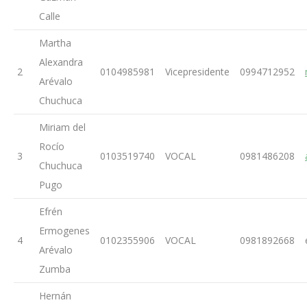
Calle
Martha
Alexandra
2
0104985981
Vicepresidente
0994712952
Arévalo
Chuchuca
Miriam del
Rocío
3
0103519740
VOCAL
0981486208
Chuchuca
Pugo
Efrén
Ermogenes
4
0102355906
VOCAL
0981892668
Arévalo
Zumba
Hernán