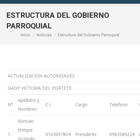
ESTRUCTURA DEL GOBIERNO
PARROQUIAL
Estás aquí:
Inicio
Noticias
Estructura del Gobierno Parroquial
ACTUALIZACION AUTORIDADES
GADP VICTORIA DEL PORTETE
Apellidos y
N°
C.I.
Cargo
Telefono
Nombres
Rómulo
Enrique
1
0103097804
Presidente
0983589224
Guzmán