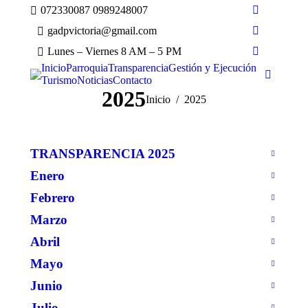
072330087 0989248007
Facebook
gadpvictoria@gmail.com
Instagram
Lunes – Viernes 8 AM – 5 PM
Tumblr
Inicio
Parroquia
Transparencia
Gestión y Ejecución
Buscar:
Turismo
Noticias
Contacto
2025
Estás aquí:
Inicio
2025
TRANSPARENCIA 2025
Enero
Febrero
Marzo
Abril
Mayo
Junio
Julio