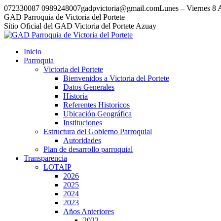
Saltar
072330087 0989248007
gadpvictoria@gmail.com
Lunes – Viernes 8
al
Facebook
Instagram
Tumblr
GAD Parroquia de Victoria del Portete
contenido
Sitio Oficial del GAD Victoria del Portete Azuay
Inicio
Parroquia
Victoria del Portete
Bienvenidos a Victoria del Portete
Datos Generales
Historia
Referentes Historicos
Ubicación Geográfica
Instituciones
Estructura del Gobierno Parroquial
Autoridades
Plan de desarrollo parroquial
Transparencia
LOTAIP
2026
2025
2024
2023
Años Anteriores
2022