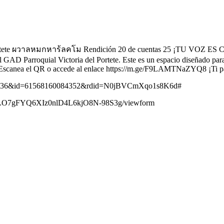
4605336&id=61568160084352&rdid=N0jBVCmXqo1s8K6d#
xiLLO7gFYQ6XIz0nlD4L6kjO8N-98S3g/viewform