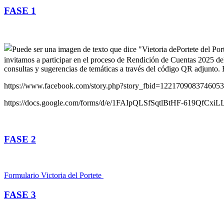
FASE 1
https://www.facebook.com/story.php?story_fbid=12217090837
https://docs.google.com/forms/d/e/1FAIpQLSfSqtlBtHF-619QfC
FASE 2
Formulario Victoria del Portete
FASE 3