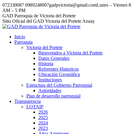
Saltar
072330087 0989248007
gadpvictoria@gmail.com
Lunes – Viernes 8
al
AM – 5 PM
contenido
Facebook
Instagram
Tumblr
GAD Parroquia de Victoria del Portete
Sitio Oficial del GAD Victoria del Portete Azuay
Inicio
Parroquia
Victoria del Portete
Bienvenidos a Victoria del Portete
Datos Generales
Historia
Referentes Historicos
Ubicación Geográfica
Instituciones
Estructura del Gobierno Parroquial
Autoridades
Plan de desarrollo parroquial
Transparencia
LOTAIP
2026
2025
2024
2023
Años Anteriores