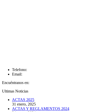
Telefono:
Email:
Encuéntranos en:
Facebook
Twitter
Google+
Linkedin
Pinterest
Instagram
Ultimas Noticias
ACTAS 2025
31 enero, 2025
ACTAS Y REGLAMENTOS 2024