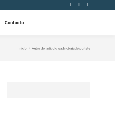
Facebook
Instagram
Tumblr
Contacto
Estás aquí:
Inicio
Autor del artículo gadvictoriadelportete