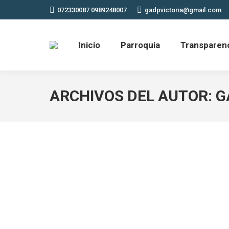
072330087 0989248007
gadpvictoria@gmail.com
Inicio
Parroquia
Transparen
ARCHIVOS DEL AUTOR:
G
ACTAS 2025
Noticias
Por
gadvictoriadelportete
31 enero, 2025
ENERO SESION ORDINARIA025-GADVP-2025 SES